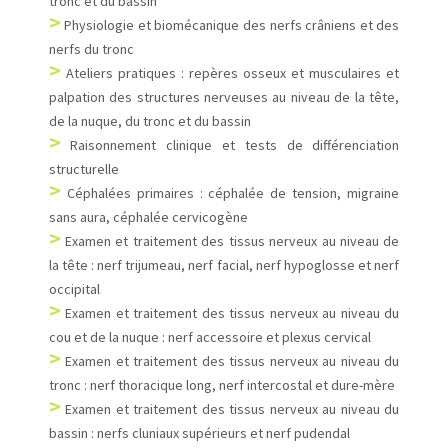
tronc et du bassin
>
Physiologie et biomécanique des nerfs crâniens et des
nerfs du tronc
>
Ateliers pratiques : repères osseux et musculaires et
palpation des structures nerveuses au niveau de la tête,
de la nuque, du tronc et du bassin
>
Raisonnement clinique et tests de différenciation
structurelle
>
Céphalées primaires : céphalée de tension, migraine
sans aura, céphalée cervicogène
>
Examen et traitement des tissus nerveux au niveau de
la tête : nerf trijumeau, nerf facial, nerf hypoglosse et nerf
occipital
>
Examen et traitement des tissus nerveux au niveau du
cou et de la nuque : nerf accessoire et plexus cervical
>
Examen et traitement des tissus nerveux au niveau du
tronc : nerf thoracique long, nerf intercostal et dure-mère
>
Examen et traitement des tissus nerveux au niveau du
bassin : nerfs cluniaux supérieurs et nerf pudendal