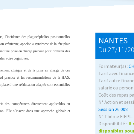
 l’incidence des plagiocéphalies positionnelles
NANTES
ion crânienne, appelée « syndrome de la tête plate
Du 27/11/2
tant une prise en charge précoce pour prévenir des
les voire cognitives.
Formateur(s) :
CH
nement clinique
et de la
prise en charge
de ces
Tarif avec finan
ed practice
et les recommandations de la HAS.
Tarif autre fina
n place d’une rééducation adaptée sont essentielles
salarié ou person
Coût des repas pa
N° Action et sessi
r des compétences directement applicables en
Session 26.008
ion. Elle s’inscrit dans une approche globale et
N° Thème FIFPL :
Disponibilité :
Il
disponibles pou