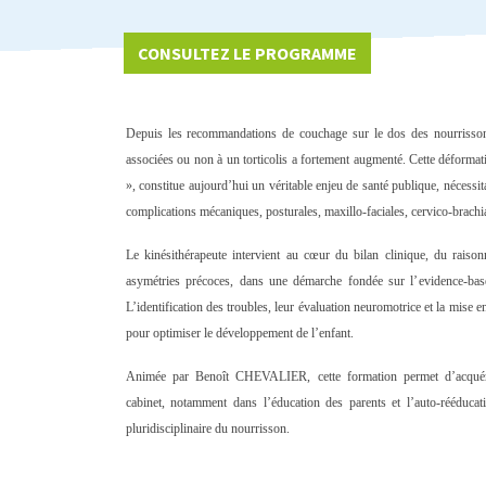
CONSULTEZ LE PROGRAMME
Depuis les recommandations de couchage sur le dos des nourrissons,
associées ou non à un torticolis a fortement augmenté. Cette déformat
», constitue aujourd’hui un véritable enjeu de santé publique, nécessi
complications mécaniques, posturales, maxillo-faciales, cervico-brachia
Le kinésithérapeute intervient au cœur du
bilan clinique
, du
raison
asymétries précoces, dans une démarche fondée sur l’
evidence-bas
L’identification des troubles, leur évaluation neuromotrice et la mise e
pour optimiser le développement de l’enfant.
Animée par Benoît CHEVALIER, cette formation permet d’acquéri
cabinet, notamment dans l’éducation des parents et l’auto-rééducat
pluridisciplinaire du nourrisson.