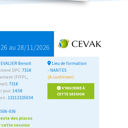
026 au 28/11/2026
EVALIER Benoit
Lieu de formation
cement DPC:
731€
- NANTES
ncement (FIFPL,
(A confirmer)
nel):
731€
S'INSCRIRE À
r jour:
14.5€
CETTE SESSION
on :
13212325034
S06-036
 reste des places
r cette session