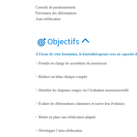
Conseils de positionnement
Prévention des déformations
Auto-rééducation
Objectifs
A l'issue de cette formation, le kinésithérapeute sera en capacité d
>
Prendre en charge les asymétries du nourrisson
>
Réaliser un bilan clinique complet
>
Identifier les drapeaux rouges via l’évaluation neurosensorielle
>
Évaluer les déformations crâniennes et suivre leur évolution
>
Mettre en place une rééducation adaptée
>
Développer l’auto-rééducation