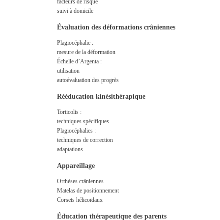
facteurs de risque
suivi à domicile
Évaluation des déformations crâniennes
Plagiocéphalie :
mesure de la déformation
Échelle d’Argenta :
utilisation
autoévaluation des progrès
Rééducation kinésithérapique
Torticolis :
techniques spécifiques
Plagiocéphalies :
techniques de correction
adaptations
Appareillage
Orthèses crâniennes
Matelas de positionnement
Corsets hélicoïdaux
Éducation thérapeutique des parents