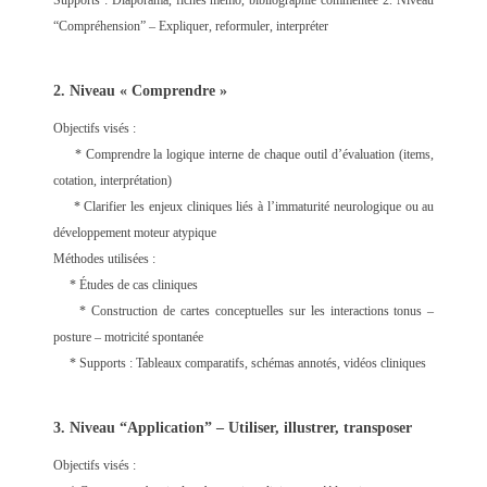
Supports : Diaporama, fiches mémo, bibliographie commentée 2. Niveau
“Compréhension” – Expliquer, reformuler, interpréter
2. Niveau « Comprendre »
Objectifs visés :
* Comprendre la logique interne de chaque outil d’évaluation (items,
cotation, interprétation)
* Clarifier les enjeux cliniques liés à l’immaturité neurologique ou au
développement moteur atypique
Méthodes utilisées :
* Études de cas cliniques
* Construction de cartes conceptuelles sur les interactions tonus –
posture – motricité spontanée
* Supports : Tableaux comparatifs, schémas annotés, vidéos cliniques
3. Niveau “Application” – Utiliser, illustrer, transposer
Objectifs visés :