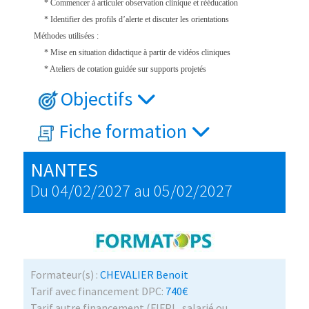
* Commencer à articuler observation clinique et rééducation
* Identifier des profils d’alerte et discuter les orientations
Méthodes utilisées :
* Mise en situation didactique à partir de vidéos cliniques
* Ateliers de cotation guidée sur supports projetés
Objectifs
Fiche formation
NANTES
Du 04/02/2027 au 05/02/2027
Formateur(s) :
CHEVALIER Benoit
Tarif avec financement DPC:
740€
Tarif autre financement (FIFPL, salarié ou