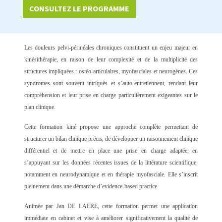
CONSULTEZ LE PROGRAMME
Les douleurs pelvi-périnéales chroniques constituent un enjeu majeur en
kinésithérapie, en raison de leur complexité et de la multiplicité des
structures impliquées : ostéo-articulaires, myofasciales et neurogènes. Ces
syndromes sont souvent intriqués et s’auto-entretiennent, rendant leur
compréhension et leur prise en charge particulièrement exigeantes sur le
plan clinique.
Cette formation kiné propose une approche complète permettant de
structurer un
bilan clinique précis
, de développer un
raisonnement clinique
différentiel
et de mettre en place une
prise en charge adaptée
, en
s’appuyant sur les données récentes issues de la littérature scientifique,
notamment en neurodynamique et en thérapie myofasciale. Elle s’inscrit
pleinement dans une démarche d’
evidence-based practice
.
Animée par Jan DE LAERE, cette formation permet une application
immédiate en cabinet et vise à améliorer significativement la qualité de