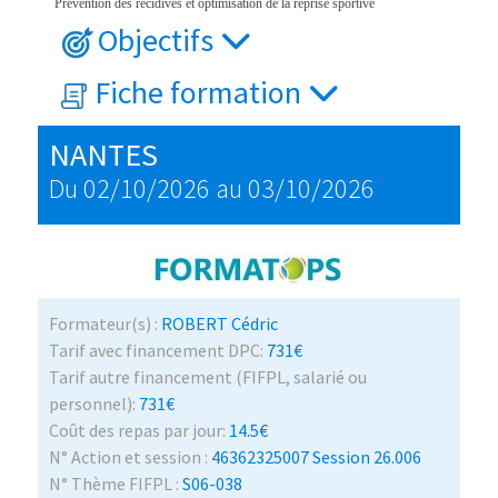
Prévention des récidives et optimisation de la reprise sportive
Objectifs
Fiche formation
NANTES
Du 02/10/2026 au 03/10/2026
Formateur(s) :
ROBERT Cédric
Tarif avec financement DPC:
731€
Tarif autre financement (FIFPL, salarié ou
personnel):
731€
Coût des repas par jour:
14.5€
N° Action et session :
46362325007 Session 26.006
N° Thème FIFPL :
S06-038